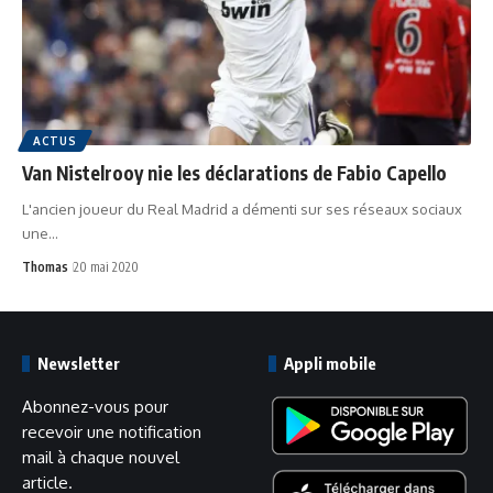
ACTUS
Van Nistelrooy nie les déclarations de Fabio Capello
L'ancien joueur du Real Madrid a démenti sur ses réseaux sociaux
une…
Thomas
20 mai 2020
Newsletter
Appli mobile
Abonnez-vous pour
recevoir une notification
mail à chaque nouvel
article.