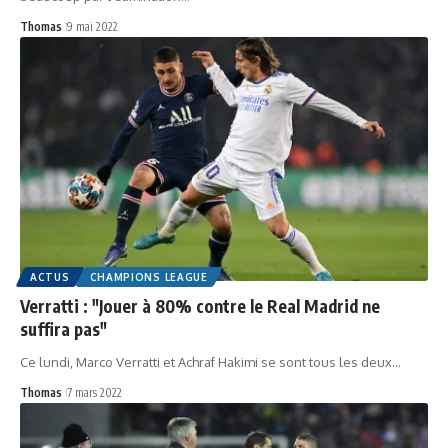
Thomas
9 mai 2022
ACTUS
CHAMPIONS LEAGUE
Verratti : "Jouer à 80% contre le Real Madrid ne
suffira pas"
Ce lundi, Marco Verratti et Achraf Hakimi se sont tous les deux…
Thomas
7 mars 2022