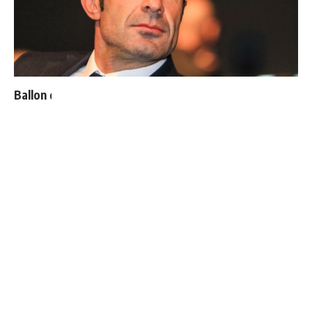
Ballon d'Or : les 4 favoris de Luis Figo
Bellingham sort enfin du silence après son élimination