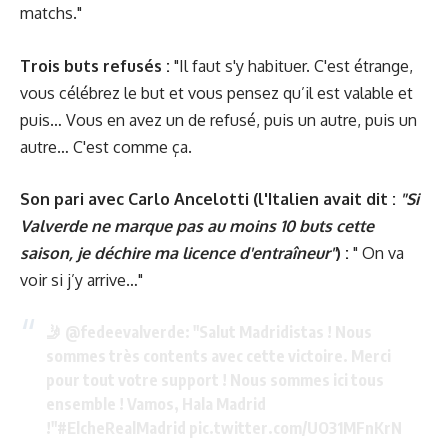
matchs."
Trois buts refusés :
"Il faut s'y habituer. C'est étrange,
vous célébrez le but et vous pensez qu’il est valable et
puis… Vous en avez un de refusé, puis un autre, puis un
autre… C'est comme ça.
Son pari avec Carlo Ancelotti (l'Italien avait dit :
"Si
Valverde ne marque pas au moins 10 buts cette
saison, je déchire ma licence d'entraîneur"
) :
" On va
voir si j’y arrive…"
🤳
@fedeevalverde
: "Salut Madridistas ! Nous
sommes très contents avec cette victoire. Merci
pour tout votre support ! Nous sommes ici tous
ensemble ! Vamos, Hala Madrid
!"
#ElcheRealMadrid
pic.twitter.com/UO31MFnKrN