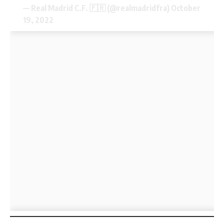
— Real Madrid C.F. 🇫🇷 (@realmadridfra)
October
19, 2022