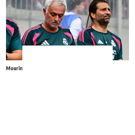
Mourinho : "J’ai vu un Real Madrid à 3 visages"