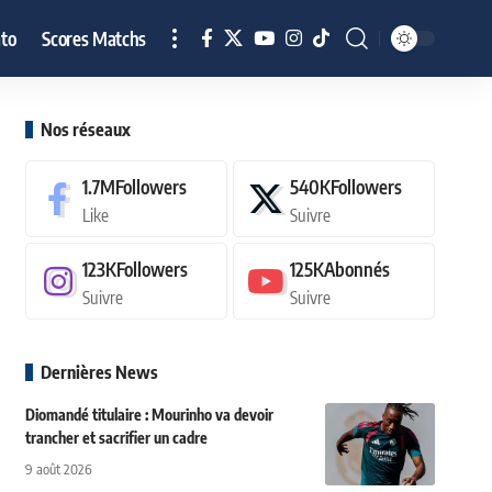
to
Scores Matchs
Nos réseaux
1.7M
Followers
540K
Followers
Like
Suivre
123K
Followers
125K
Abonnés
Suivre
Suivre
Dernières News
Diomandé titulaire : Mourinho va devoir
trancher et sacrifier un cadre
9 août 2026