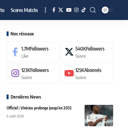
to
Scores Matchs
Nos réseaux
1.7M
Followers
540K
Followers
Like
Suivre
123K
Followers
125K
Abonnés
Suivre
Suivre
Dernières News
Officiel : Vinicius prolonge jusqu'en 2032
6 août 2026