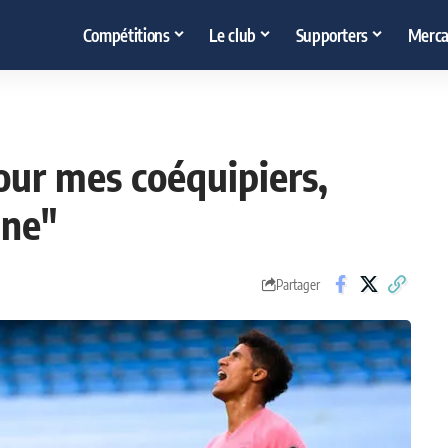
Compétitions
Le club
Supporters
Merca
pour mes coéquipiers,
nne"
Partager