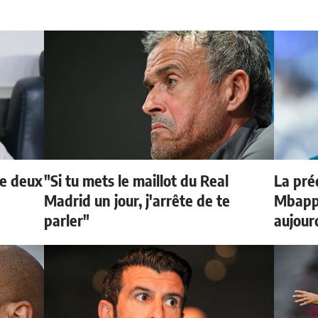
de deux
"Si tu mets le maillot du Real
La préd
Madrid un jour, j'arrête de te
Mbappé
parler"
aujour