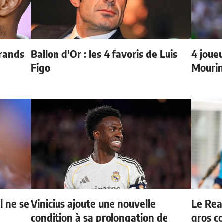
grands
Ballon d'Or : les 4 favoris de Luis
4 joueu
Figo
Mourin
l ne se
Vinicius ajoute une nouvelle
Le Rea
condition à sa prolongation de
gros c