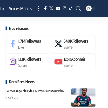
to
Scores Matchs
Nos réseaux
1.7M
Followers
540K
Followers
Like
Suivre
123K
Followers
125K
Abonnés
Suivre
Suivre
Dernières News
Le message clair de Courtois sur Mourinho
9 août 2026