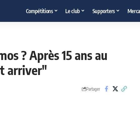
Compétitions
Le club
Supporters
Merca
mos ? Après 15 ans au
t arriver"
Partager