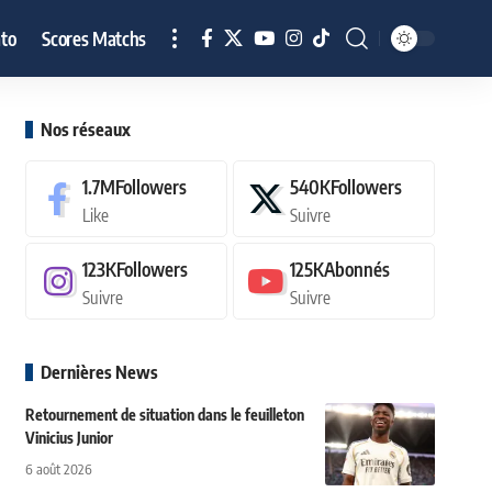
to
Scores Matchs
Nos réseaux
1.7M
Followers
540K
Followers
Like
Suivre
123K
Followers
125K
Abonnés
Suivre
Suivre
Dernières News
Retournement de situation dans le feuilleton
Vinicius Junior
6 août 2026