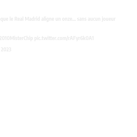
e que le Real Madrid aligne un onze... sans aucun joueur
010MisterChip
pic.twitter.com/rAFyr6k0A1
, 2023