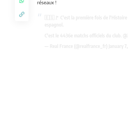
réseaux !
🇪🇸🚩 C'est la première fois de l'Histoir
espagnol.
C'est le 4436e matchs officiels du club.
@2
— Real France (@realfrance_fr)
January 7