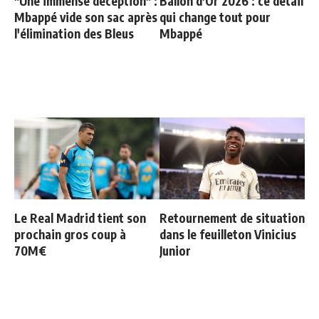
"Une immense déception" :
Ballon d'Or 2026 : ce détail
Mbappé vide son sac après
qui change tout pour
l'élimination des Bleus
Mbappé
Le Real Madrid tient son
Retournement de situation
prochain gros coup à
dans le feuilleton Vinicius
70M€
Junior