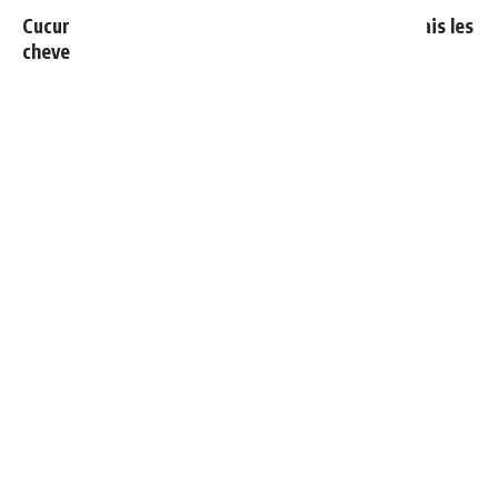
Cucurella explique pourquoi il ne se coupera jamais les
cheveux
Ballon d'Or 2026 : ce détail qui change tout pour
Mbappé