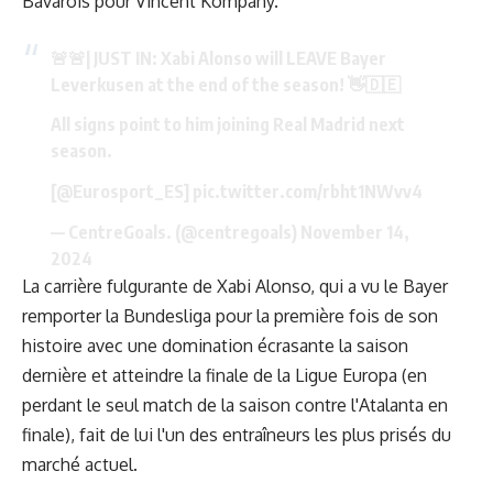
Bavarois pour Vincent Kompany.
🚨🚨| JUST IN: Xabi Alonso will LEAVE Bayer
Leverkusen at the end of the season! 👋🇩🇪
All signs point to him joining Real Madrid next
season.
[
@Eurosport_ES
]
pic.twitter.com/rbht1NWvv4
— CentreGoals. (@centregoals)
November 14,
2024
La carrière fulgurante de Xabi Alonso, qui a vu le Bayer
remporter la Bundesliga pour la première fois de son
histoire avec une domination écrasante la saison
dernière et atteindre la finale de la Ligue Europa (en
perdant le seul match de la saison contre l'Atalanta en
finale), fait de lui l'un des entraîneurs les plus prisés du
marché actuel.