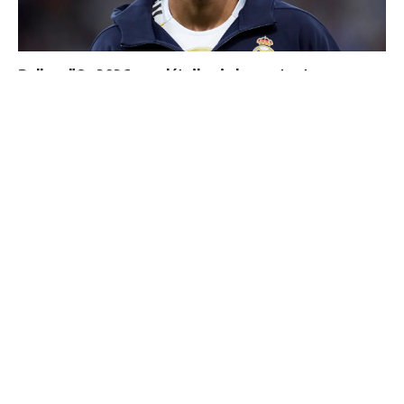
Ballon d'Or 2026 : ce détail qui change tout pour
Mbappé
Cucurella explique pourquoi il ne se coupera jamais les
cheveux