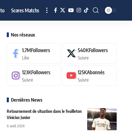
to
Scores Matchs
Nos réseaux
1.7M
Followers
540K
Followers
Like
Suivre
123K
Followers
125K
Abonnés
Suivre
Suivre
Dernières News
Retournement de situation dans le feuilleton
Vinicius Junior
6 août 2026