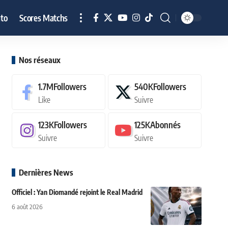
to
Scores Matchs
Nos réseaux
1.7M
Followers
540K
Followers
Like
Suivre
123K
Followers
125K
Abonnés
Suivre
Suivre
Dernières News
Officiel : Yan Diomandé rejoint le Real Madrid
6 août 2026