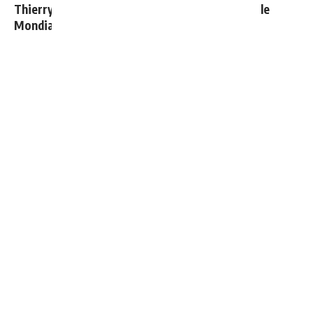
Thierry Henry donne ses 3 grands favoris pour le
Mondial 2026
Le Real Madrid établit un nouveau record à 189
millions d'euros