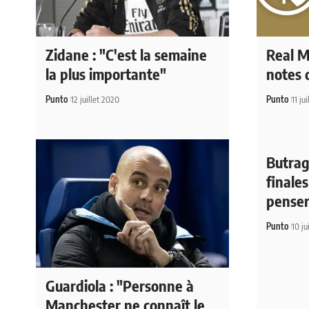
Zidane : "C'est la semaine
Real Ma
la plus importante"
notes 
Punto
12 juillet 2020
Punto
11 ju
Butragu
finales
penser
Punto
10 ju
Guardiola : "Personne à
Manchester ne connaît le