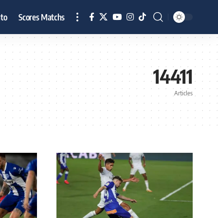
to
Scores Matchs
14411
Articles