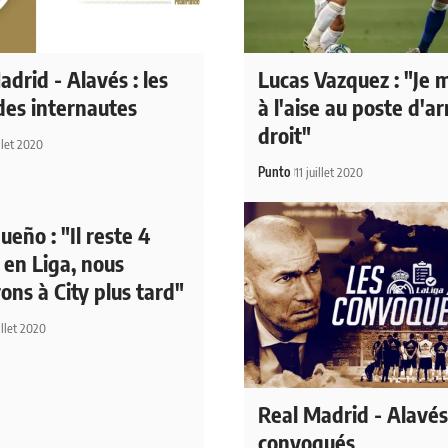
drid - Alavés : les
Lucas Vazquez : "Je 
des internautes
à l'aise au poste d'ar
droit"
illet 2020
Punto
11 juillet 2020
eño : "Il reste 4
 en Liga, nous
ons à City plus tard"
illet 2020
Real Madrid - Alavés 
convoqués