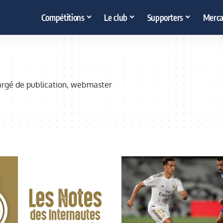
Compétitions
Le club
Supporters
Merca
hargé de publication, webmaster