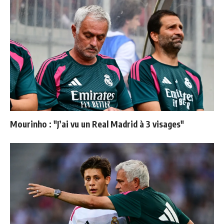
Mourinho : "J’ai vu un Real Madrid à 3 visages"