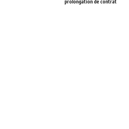
prolongation de contrat
Le vrai chiffre sur la dette
Le onze probable du Real
du Real Madrid liée au
Madrid face à la Fiorentina
Santiago Bernabeu