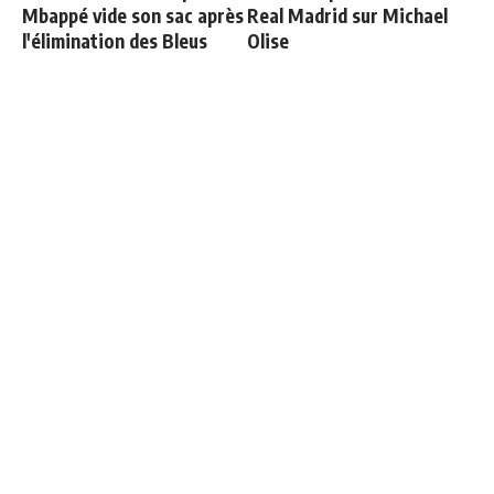
Mbappé vide son sac après
Real Madrid sur Michael
l'élimination des Bleus
Olise
Le vrai chiffre sur la dette
Officiel : Carlos Espi signe
du Real Madrid liée au
au Real Madrid
Santiago Bernabeu