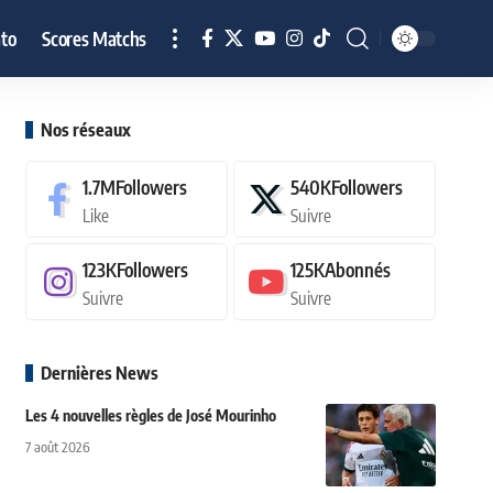
to
Scores Matchs
Nos réseaux
1.7M
Followers
540K
Followers
Like
Suivre
123K
Followers
125K
Abonnés
Suivre
Suivre
Dernières News
Les 4 nouvelles règles de José Mourinho
7 août 2026