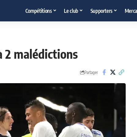
Compétitions
Le club
Supporters
Merca
à 2 malédictions
Partager