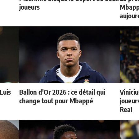
e
joueurs
Mbappé
aujour
 Luis
Ballon d'Or 2026 : ce détail qui
Vinici
change tout pour Mbappé
joueurs
Real