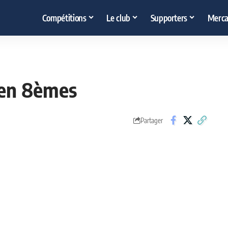
Compétitions
Le club
Supporters
Merca
 en 8èmes
Partager