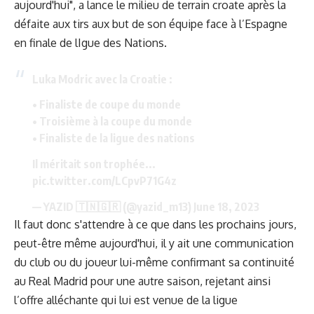
aujourd'hui", a lance le milieu de terrain croate après la
défaite aux tirs aux but de son équipe face à l’Espagne
en finale de lIgue des Nations.
Luka Modric avec la Croatie :
• Finaliste de coupe du monde
• Troisième à la coupe du monde
• Finaliste de la ligue des nations
Il méritait son trophée...
pic.twitter.com/LCpvP71G4z
— YAZID 🇹🇳🇬🇷 (@yazid_m13)
June 18, 2023
Il faut donc s'attendre à ce que dans les prochains jours,
peut-être même aujourd'hui, il y ait une communication
du club ou du joueur lui-même confirmant sa continuité
au Real Madrid pour une autre saison, rejetant ainsi
l’offre alléchante
qui lui est venue de la ligue