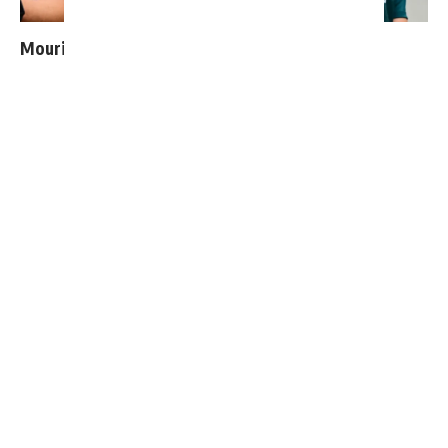
Mourinho : "J’ai vu un Real Madrid à 3 visages"
Le Real Madrid tient son prochain gros coup à 70M€