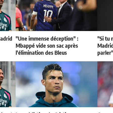
Madrid
"Une immense déception" :
"Si tu 
Mbappé vide son sac après
Madrid 
l'élimination des Bleus
parler