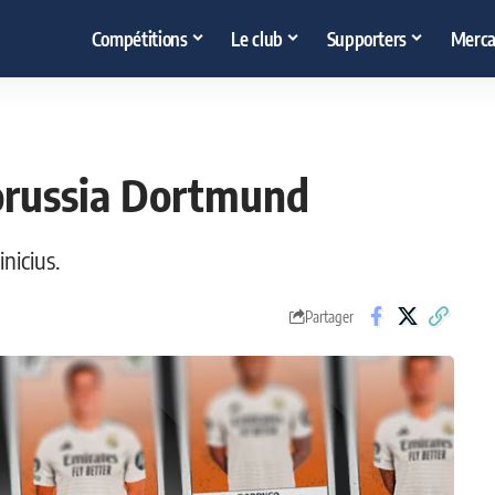
Compétitions
Le club
Supporters
Merca
Borussia Dortmund
nicius.
Partager