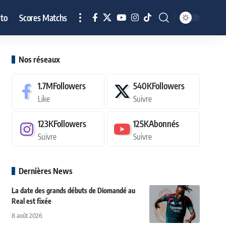
to
Scores Matchs
Nos réseaux
1.7M
Followers
540K
Followers
Like
Suivre
123K
Followers
125K
Abonnés
Suivre
Suivre
Dernières News
La date des grands débuts de Diomandé au
Real est fixée
8 août 2026