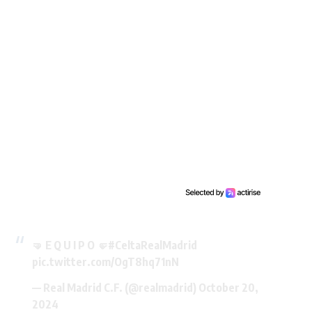
🤜 E Q U I P O 🤛
#CeltaRealMadrid
pic.twitter.com/OgT8hq71nN
— Real Madrid C.F. (@realmadrid)
October 20,
2024