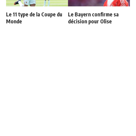
Le 11 type de la Coupe du
Le Bayern confirme sa
Monde
décision pour Olise
La prédiction de Cristiano
Courtois raconte sa sortie
sur Mbappé qui prend tout
face à l'Espagne : "Je
son sens aujourd’hui
voulais continuer"