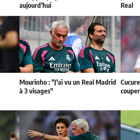
aujourd’hui
Real
Mourinho : "J’ai vu un Real Madrid
Cucurel
à 3 visages"
couper