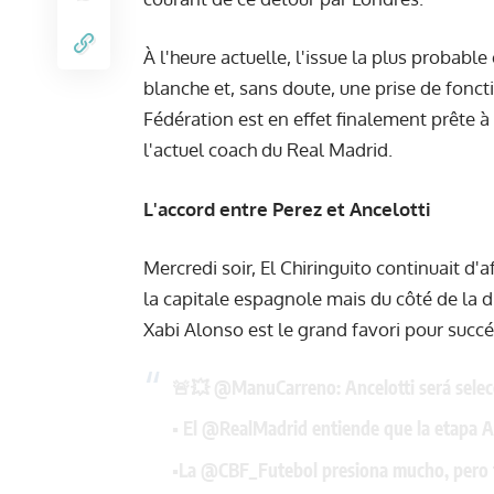
À l'heure actuelle, l'issue la plus probabl
blanche et, sans doute, une prise de foncti
Fédération est en effet finalement prête à 
l'actuel coach du Real Madrid.
L'accord entre Perez et Ancelotti
Mercredi soir, El Chiringuito continuait d'
la capitale espagnole mais du côté de la di
Xabi Alonso est le grand favori pour succéd
🚨💥
@ManuCarreno
: Ancelotti será sele
▪️ El
@RealMadrid
entiende que la etapa A
▪️La
@CBF_Futebol
presiona mucho, pero 