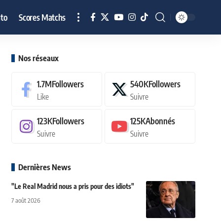
to
Scores Matchs
Nos réseaux
1.7M
Followers
540K
Followers
Like
Suivre
123K
Followers
125K
Abonnés
Suivre
Suivre
Dernières News
"Le Real Madrid nous a pris pour des idiots"
7 août 2026