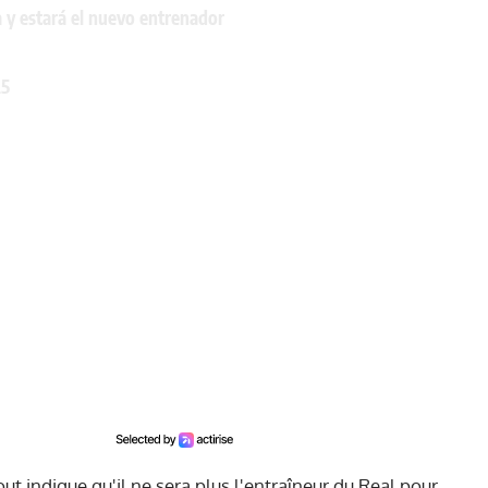
a y estará el nuevo entrenador
25
ut indique qu'il ne sera plus l'entraîneur du Real pour