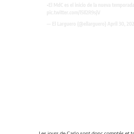
▪️El MdC es el inicio de la nueva temporad
pic.twitter.com/l5Il2R9sjV
— El Larguero (@ellarguero)
April 30, 20
Les jours de Carlo sont donc comptés et to