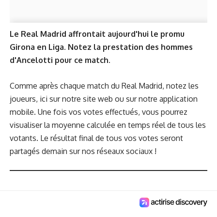
Le Real Madrid affrontait aujourd'hui le promu
Girona en Liga. Notez la prestation des hommes
d'Ancelotti pour ce match.
Comme après chaque match du Real Madrid, notez les
joueurs, ici sur notre site web ou sur notre
application
mobile
. Une fois vos votes effectués, vous pourrez
visualiser la moyenne calculée en temps réel de tous les
votants. Le résultat final de tous vos votes seront
partagés demain sur nos réseaux sociaux !