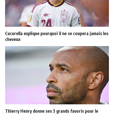
Cucurella explique pourquoi il ne se coupera jamais les
cheveux
Thierry Henry donne ses 3 grands favoris pour le