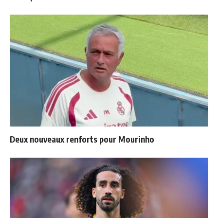
Deux nouveaux renforts pour Mourinho