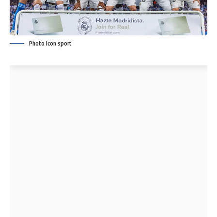
Photo Icon sport