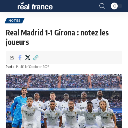
NOTES
Real Madrid 1-1 Girona : notez les
joueurs
Punto
Publié le 30 octobre 2022