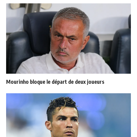
Mourinho bloque le départ de deux joueurs