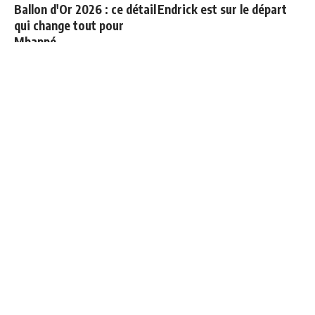
Ballon d'Or 2026 : ce détail
Endrick est sur le départ
qui change tout pour
Mbappé
Le onze probable du Real
Officiel : Vinicius prolonge
Madrid face à la Fiorentina
jusqu'en 2032