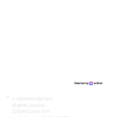
⏩ PRÓXIMO PARTIDO
🆚
@OM_Espanol
🗓️ 16/09 | 21:00 CEST