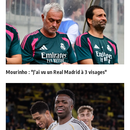
Mourinho : "J’ai vu un Real Madrid à 3 visages"