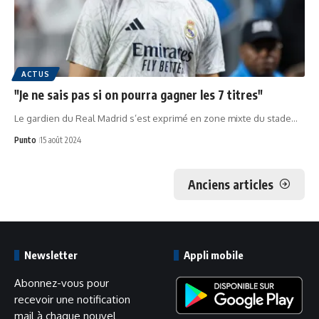
ACTUS
"Je ne sais pas si on pourra gagner les 7 titres"
Le gardien du Real Madrid s’est exprimé en zone mixte du stade…
Punto
15 août 2024
Anciens articles
Newsletter
Appli mobile
Abonnez-vous pour
recevoir une notification
mail à chaque nouvel