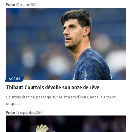
Punto
21 octobre 2024
ACTUS
Thibaut Courtois dévoile son onze de rêve
Courtois était de passage sur le stream d’Ibai Llanos, au cours
duquel…
Punto
19 septembre 2024