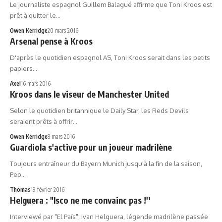
Le journaliste espagnol Guillem Balagué affirme que Toni Kroos est
prêt à quitter le…
Owen Kerridge
20 mars 2016
Arsenal pense à Kroos
D'après le quotidien espagnol AS, Toni Kroos serait dans les petits
papiers…
Axel
16 mars 2016
Kroos dans le viseur de Manchester United
Selon le quotidien britannique le Daily Star, les Reds Devils
seraient prêts à offrir…
Owen Kerridge
8 mars 2016
Guardiola s'active pour un joueur madrilène
Toujours entraîneur du Bayern Munich jusqu'à la fin de la saison,
Pep…
Thomas
19 février 2016
Helguera : "Isco ne me convainc pas !''
Interviewé par "El País", Ivan Helguera, légende madrilène passée