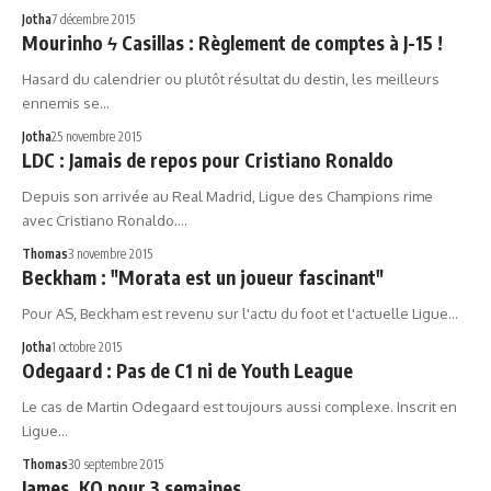
Jotha
7 décembre 2015
Mourinho ϟ Casillas : Règlement de comptes à J-15 !
Hasard du calendrier ou plutôt résultat du destin, les meilleurs
ennemis se…
Jotha
25 novembre 2015
LDC : Jamais de repos pour Cristiano Ronaldo
Depuis son arrivée au Real Madrid, Ligue des Champions rime
avec Cristiano Ronaldo.…
Thomas
3 novembre 2015
Beckham : "Morata est un joueur fascinant"
Pour AS, Beckham est revenu sur l'actu du foot et l'actuelle Ligue…
Jotha
1 octobre 2015
Odegaard : Pas de C1 ni de Youth League
Le cas de Martin Odegaard est toujours aussi complexe. Inscrit en
Ligue…
Thomas
30 septembre 2015
James, KO pour 3 semaines