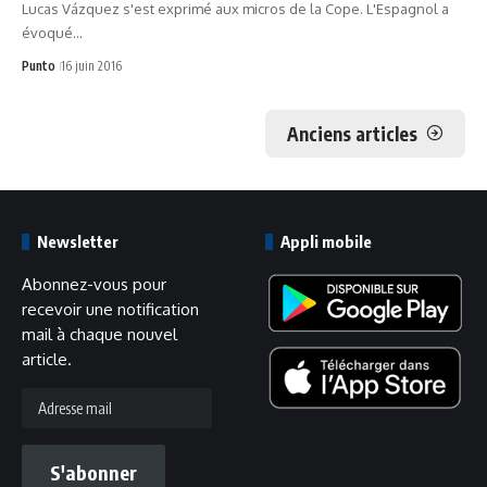
Lucas Vázquez s'est exprimé aux micros de la Cope. L'Espagnol a
évoqué…
Punto
16 juin 2016
Anciens articles
Newsletter
Appli mobile
Abonnez-vous pour
recevoir une notification
mail à chaque nouvel
article.
Adresse
mail
S'abonner