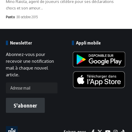
Mino Raiola, agent de joueurs célèbre pour ses déclarations
chocs et son amour…
Punto
30 octobre 2015
Newsletter
Appli mobile
Abonnez-vous pour
recevoir une notification
mail à chaque nouvel
article.
Adresse
mail
S'abonner
Suivez-nous