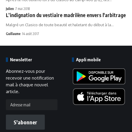
Julien
7 mai 2018
L’indignation du vestiaire madrilène envers l'arbitrage
Malgré un Clasico de toute beauté et haletant du début à la…
Guillaume
14 août 2017
Newsletter
Appli mobile
Abonnez-vous pour
recevoir une notification
mail à chaque nouvel
article.
Adresse
mail
S'abonner