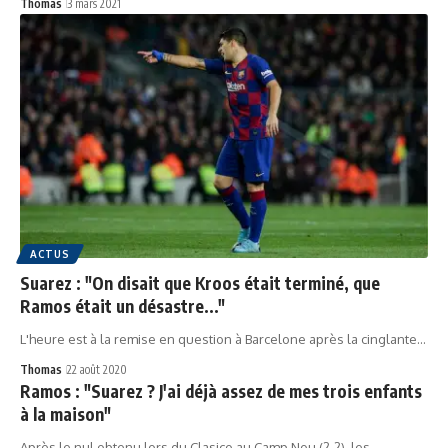
Thomas
3 mars 2021
ACTUS
Suarez : "On disait que Kroos était terminé, que
Ramos était un désastre..."
L'heure est à la remise en question à Barcelone après la cinglante…
Thomas
22 août 2020
Ramos : "Suarez ? J'ai déjà assez de mes trois enfants
à la maison"
Après le nul obtenu lors du Clasico au Camp Nou (2-2), les…