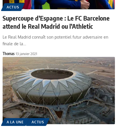
ACTUS
Supercoupe d’Espagne : Le FC Barcelone
attend le Real Madrid ou l’Athletic
Le Real Madrid connaît son potentiel futur adversaire en
finale de la…
Thomas
13 janvier 2021
A LA UNE
ACTUS