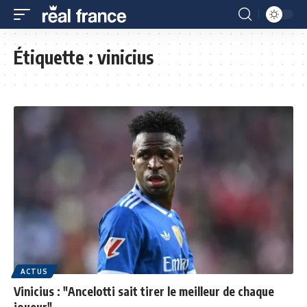
Étiquette :
vinicius
ACTUS
Vinicius : "Ancelotti sait tirer le meilleur de chaque
joueur"