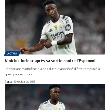
ACTUS
Vinicius furieux après sa sortie contre l’Espanyol
L’attaquant madrilène n’a pas du tout apprécié d’être remplacé à
quelques minutes…
Punto
20 septembre 2025