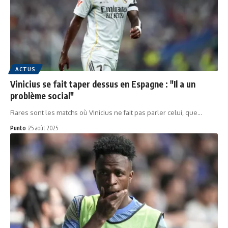
ACTUS
Vinicius se fait taper dessus en Espagne : "Il a un
problème social"
Rares sont les matchs où VInicius ne fait pas parler celui, que…
Punto
25 août 2025