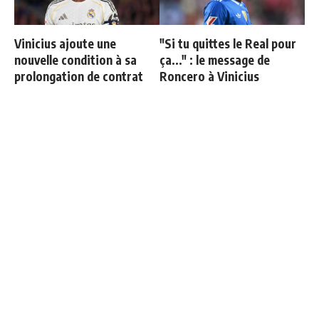
Vinicius ajoute une
"Si tu quittes le Real pour
nouvelle condition à sa
ça..." : le message de
prolongation de contrat
Roncero à Vinicius
Fran Garcia explique
Retournement de situation
pourquoi il a quitté le Real
dans le feuilleton Vinicius
Madrid
Junior