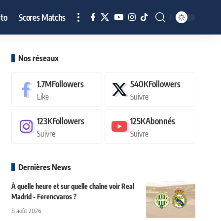
to
Scores Matchs
Nos réseaux
1.7M
Followers
540K
Followers
Like
Suivre
123K
Followers
125K
Abonnés
Suivre
Suivre
Dernières News
À quelle heure et sur quelle chaîne voir Real
Madrid - Ferencvaros ?
8 août 2026