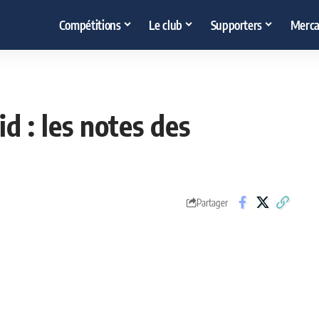
Compétitions
Le club
Supporters
Merca
d : les notes des
Partager