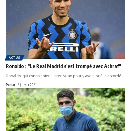
ACTUS
Ronaldo : "Le Real Madrid s'est trompé avec Achraf"
Ronaldo, qui connait bien l'Inter Milan pour y avoir joué, a accordé…
Punto
16 janvier 2021