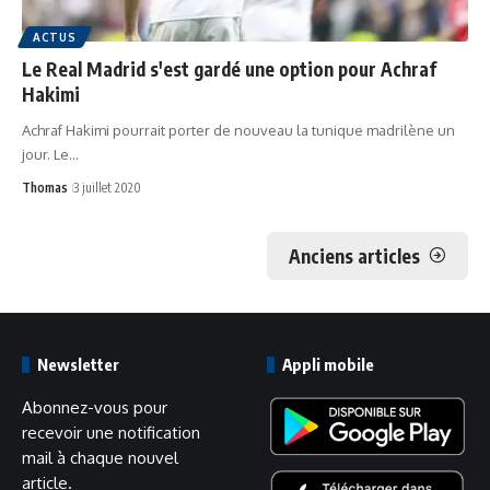
ACTUS
Le Real Madrid s'est gardé une option pour Achraf
Hakimi
Achraf Hakimi pourrait porter de nouveau la tunique madrilène un
jour. Le…
Thomas
3 juillet 2020
Anciens articles
Newsletter
Appli mobile
Abonnez-vous pour
recevoir une notification
mail à chaque nouvel
article.