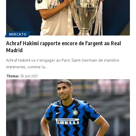
MERCATO
Achraf Hakimi rapporte encore de l'argent au Real
Madrid
Achraf Hakimi va s'engager au Paris Saint-Germain de manière
imminente, comme la…
Thomas
30 juin 2021