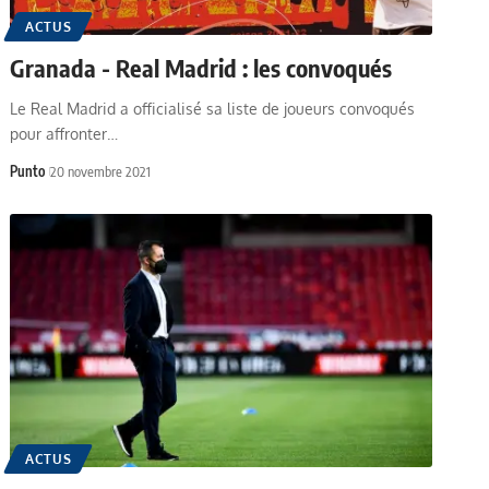
ACTUS
Granada - Real Madrid : les convoqués
Le Real Madrid a officialisé sa liste de joueurs convoqués
pour affronter…
Punto
20 novembre 2021
ACTUS