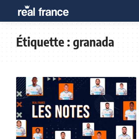
Étiquette :
granada