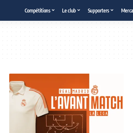
Compétitions
Le club
Supporters
Merca