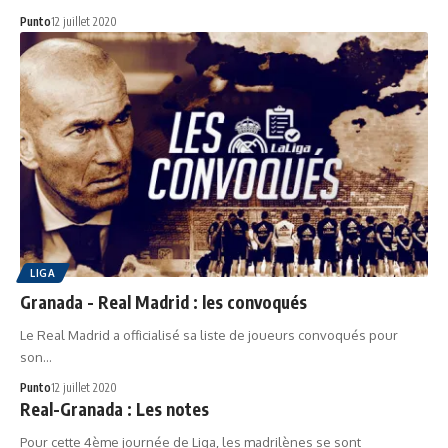
Punto
12 juillet 2020
LIGA
Granada - Real Madrid : les convoqués
Le Real Madrid a officialisé sa liste de joueurs convoqués pour
son…
Punto
12 juillet 2020
Real-Granada : Les notes
Pour cette 4ème journée de Liga, les madrilènes se sont