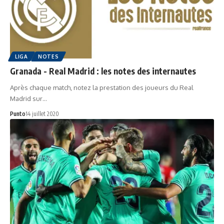
LIGA
NOTES
Granada - Real Madrid : les notes des internautes
Après chaque match, notez la prestation des joueurs du Real
Madrid sur…
Punto
14 juillet 2020