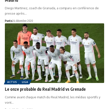
Diego Martinez, coach de Granada, a comparu en conférence de
presse après…
Punto
24 décembre 2020
ACTUS
LIGA
Le onze probable du Real Madrid vs Grenade
Comme avant chaque match du Real Madrid, les médias sportifs y
vont…