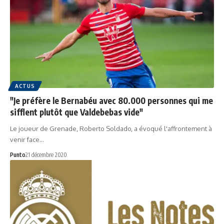
ACTUS
"Je préfère le Bernabéu avec 80.000 personnes qui me
sifflent plutôt que Valdebebas vide"
Le joueur de Grenade, Roberto Soldado, a évoqué l'affrontement à
venir face…
Punto
21 décembre 2020