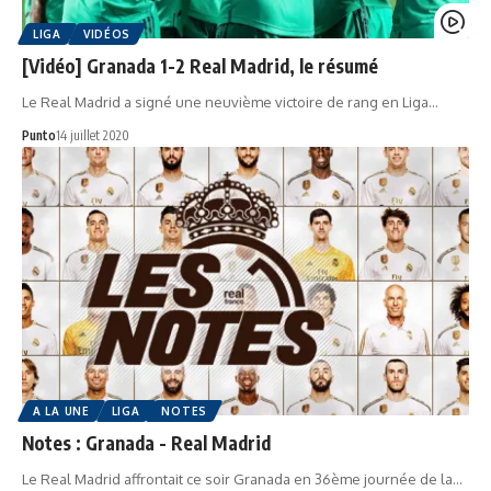
LIGA
VIDÉOS
[Vidéo] Granada 1-2 Real Madrid, le résumé
Le Real Madrid a signé une neuvième victoire de rang en Liga…
Punto
14 juillet 2020
A LA UNE
LIGA
NOTES
Notes : Granada - Real Madrid
Le Real Madrid affrontait ce soir Granada en 36ème journée de la…