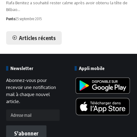
Rafa Benitez a souhaité rester calme après avoir obtenu la tête de
Bilbao…
Punto
25 septembre 2015
Articles récents
Newsletter
Appli mobile
Abonnez-vous pour
recevoir une notification
mail à chaque nouvel
article.
Adresse
mail
S'abonner