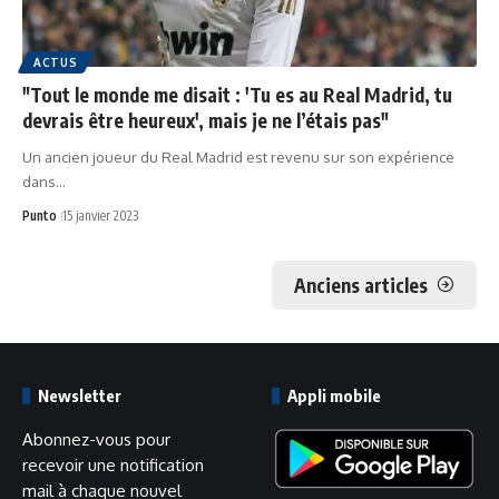
ACTUS
"Tout le monde me disait : 'Tu es au Real Madrid, tu
devrais être heureux', mais je ne l’étais pas"
Un ancien joueur du Real Madrid est revenu sur son expérience
dans…
Punto
15 janvier 2023
Anciens articles
Newsletter
Appli mobile
Abonnez-vous pour
recevoir une notification
mail à chaque nouvel