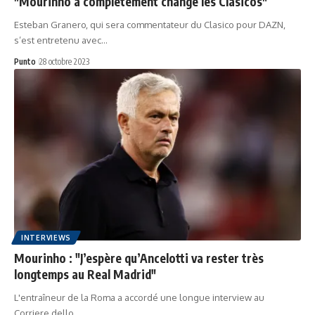
"Mourinho a complètement changé les Clasicos"
Esteban Granero, qui sera commentateur du Clasico pour DAZN,
s’est entretenu avec…
Punto
28 octobre 2023
INTERVIEWS
Mourinho : "J’espère qu’Ancelotti va rester très
longtemps au Real Madrid"
L'entraîneur de la Roma a accordé une longue interview au
Corriere dello…