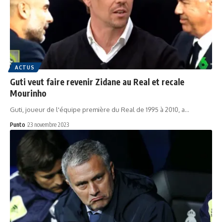
ACTUS
Guti veut faire revenir Zidane au Real et recale
Mourinho
Guti, joueur de l'équipe première du Real de 1995 à 2010, a…
Punto
23 novembre 2023