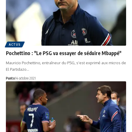
ACTUS
Pochettino : "Le PSG va essayer de séduire Mbappé"
Mauricio Pochettino, entraîneur du PSG, s'est exprimé aux micros de
El Partidazo…
Punto
14 octobre 2021