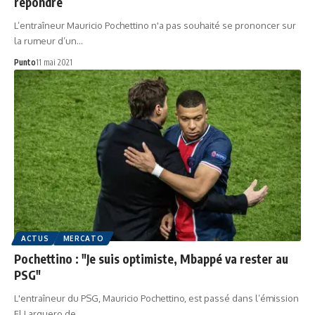
répondre
L’entraîneur Mauricio Pochettino n'a pas souhaité se prononcer sur
la rumeur d’un…
Punto
11 mai 2021
ACTUS
MERCATO
Pochettino : "Je suis optimiste, Mbappé va rester au
PSG"
L'entraîneur du PSG, Mauricio Pochettino, est passé dans l’émission
El Larguero de…