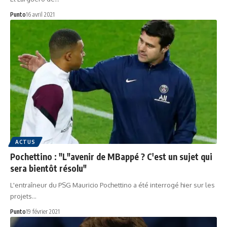
Punto
16 avril 2021
ACTUS
Pochettino : "L"avenir de MBappé ? C'est un sujet qui
sera bientôt résolu"
L'entraîneur du PSG Mauricio Pochettino a été interrogé hier sur les
projets…
Punto
19 février 2021