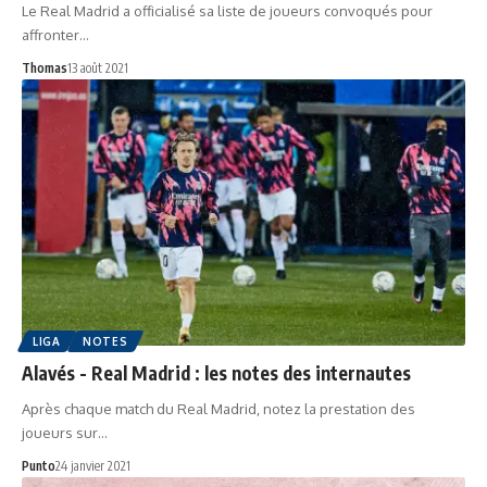
Le Real Madrid a officialisé sa liste de joueurs convoqués pour
affronter…
Thomas
13 août 2021
LIGA
NOTES
Alavés - Real Madrid : les notes des internautes
Après chaque match du Real Madrid, notez la prestation des
joueurs sur…
Punto
24 janvier 2021