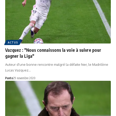
ACTUS
Vazquez : "Nous connaissons la voie à suivre pour
gagner la Liga"
Auteur d'une bonne rencontre malgré la défaite hier, le Madrilène
Lucas Vazquez…
Punto
29 novembre 2020