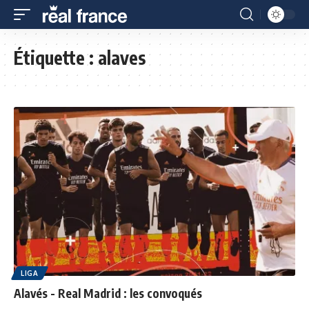
Étiquette :
alaves
LIGA
Alavés - Real Madrid : les convoqués