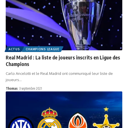
ACTUS
CHAMPIONS LEAGUE
Real Madrid : La liste de joueurs inscrits en Ligue des
Champions
Carlo Ancelotti et le Real Madrid ont communiqué leur liste de
joueurs…
Thomas
3 septembre 2021