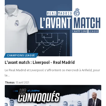
CHAMPIONS LEAGUE
L'avant match : Liverpool - Real Madrid
Le Real Madrid et Liverpool s'affrontent ce mercredi à Anfield, pour
le…
Thomas
13 avril 2021