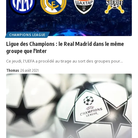
CHAMPIONS LEAGUE
Ligue des Champions : le Real Madrid dans le même
groupe que l'Inter
Ce jeudi, l'UEFA a procédé au tirage au sort des groupes pour…
Thomas
26 août 2021