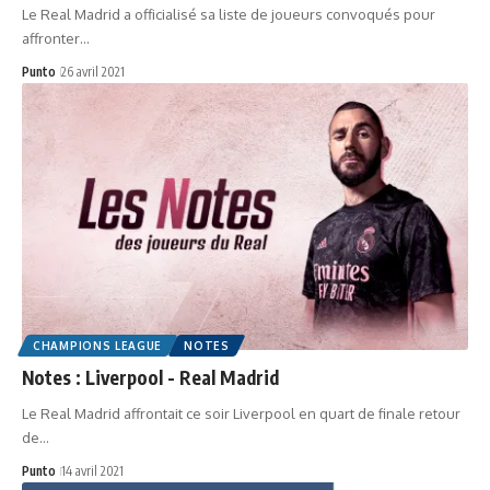
Le Real Madrid a officialisé sa liste de joueurs convoqués pour
affronter…
Punto
26 avril 2021
CHAMPIONS LEAGUE
NOTES
Notes : Liverpool - Real Madrid
Le Real Madrid affrontait ce soir Liverpool en quart de finale retour
de…
Punto
14 avril 2021